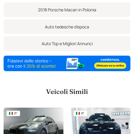
argento Pannelli porta in pelle Cruscotto rifinito in pelle Pacchetto
2018 Porsche Macan in Polonia
memoria conducente Ringhiere argentate Alogene Coperchi delle
soglie delle porte con logo Macan Volante sportivo a 3 razze rifinito
Auto tedesche d'epoca
in pelle nera con sistema multifunzione e palette F1 System Start-
Stop Climatizzatore automatico bi-zona BOSE Surround Sound
Auto Top e Migliori Annunci
System PCM Touch Radio con funzione Bluetooth e navigatore
satellitare Tetto panoramico Specchietti retrovisori ad
oscuramento automatico con sensore pioggia integrato
Veicoli Simili
IT
IT