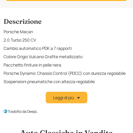
Descrizione
Porsche Macan
2.0 Turbo 250 CV
Cambio automatico PDK a 7 rapporti
Colore Grigio Vulcano Grafite metallizzato
Pacchetto finiture in pelle nera
Porsche Dynamic Chassis Control (PDCC) con durezza regolabile
Sospensioni pneumatiche con altezza regolabile
Modalità di guida variabile Sport
Leggi di più
Pacchetto Sport Chrono
Scarico argento
Tradotto da DeepL
Cerchi Turbo da 20 pollici in nero con diamantatura lucida
anteriore
Assistente alla discesa