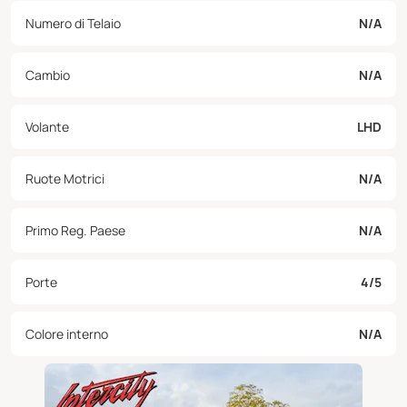
Numero di Telaio
N/A
Cambio
N/A
Volante
LHD
Ruote Motrici
N/A
Primo Reg. Paese
N/A
Porte
4/5
Colore interno
N/A