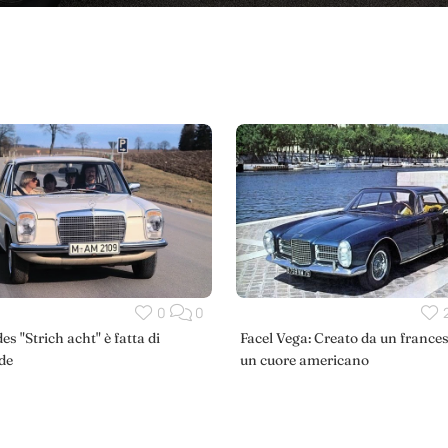
0
0
s "Strich acht" è fatta di
Facel Vega: Creato da un france
de
un cuore americano