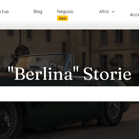
a tua
Blog
Negozio
Altro
Acce
New
"Berlina" Storie