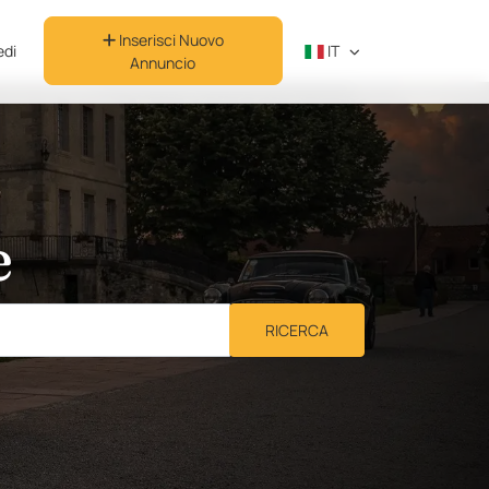
Inserisci Nuovo
di
IT
Annuncio
e