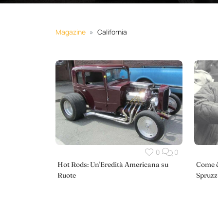
Magazine
California
0
0
Hot Rods: Un'Eredità Americana su
Come è
Ruote
Spruzz