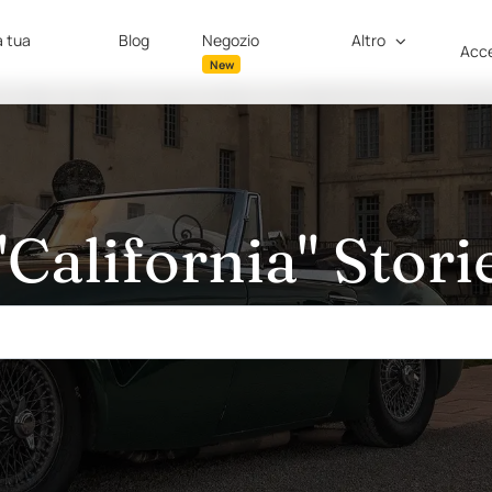
a tua
Blog
Negozio
Altro
Acce
New
"California" Stori