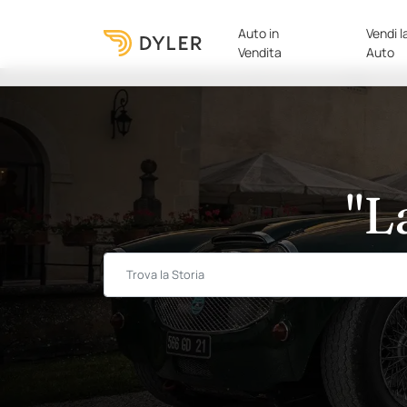
Auto in
Vendi l
Vendita
Auto
"L