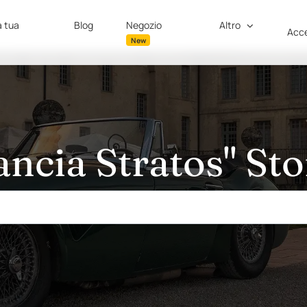
a tua
Blog
Negozio
Altro
Acce
New
ancia Stratos" Sto