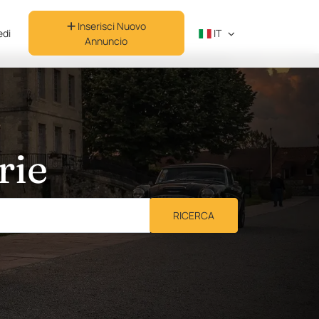
Inserisci Nuovo
di
IT
Annuncio
rie