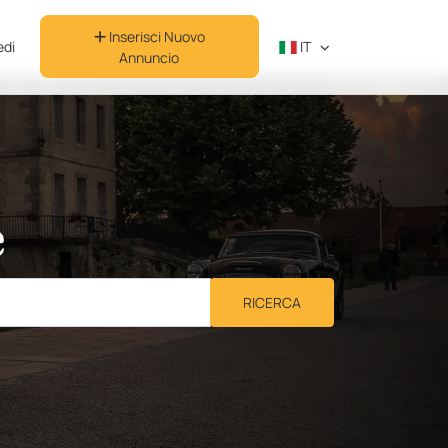
Inserisci Nuovo
di
IT
Annuncio
e