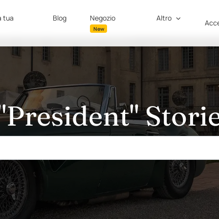
a tua
Blog
Negozio
Altro
Acce
New
"President" Stori