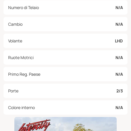
Numero di Telaio
N/A
Cambio
N/A
Volante
LHD
Ruote Motrici
N/A
Primo Reg. Paese
N/A
Porte
2/3
Colore interno
N/A