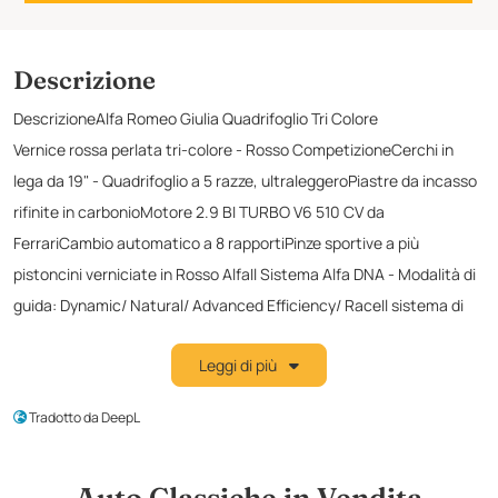
Descrizione
DescrizioneAlfa Romeo Giulia Quadrifoglio Tri Colore
Vernice rossa perlata tri-colore - Rosso CompetizioneCerchi in
lega da 19" - Quadrifoglio a 5 razze, ultraleggeroPiastre da incasso
rifinite in carbonioMotore 2.9 BI TURBO V6 510 CV da
FerrariCambio automatico a 8 rapportiPinze sportive a più
pistoncini verniciate in Rosso AlfaIl Sistema Alfa DNA - Modalità di
guida: Dynamic/ Natural/ Advanced Efficiency/ RaceIl sistema di
sospensioni dinamiche AlfaTM Active SuspensionDifferenziale a
Leggi di più
slittamento limitato -. Differenziale a slittamento
limitatoFendinebbia attivi con finitura in grafite in quattro
Tradotto da DeepL
pezzi.grafiteAlfa Racing per il paraurti posterioreSpooner in
carbonio per il paraurti anterioreCofano in carbonioTetto in
carbonio Spoiler sul portellone posteriore in carbonio Specchietti