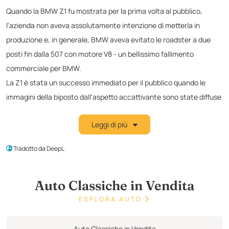
Quando la BMW Z1 fu mostrata per la prima volta al pubblico,
l'azienda non aveva assolutamente intenzione di metterla in
produzione e, in generale, BMW aveva evitato le roadster a due
posti fin dalla 507 con motore V8 - un bellissimo fallimento
commerciale per BMW.
La Z1 è stata un successo immediato per il pubblico quando le
immagini della biposto dall'aspetto accattivante sono state diffuse
alla stampa di tutto il mondo, ma se BMW si fosse attenuta al suo
Leggi di più
progetto iniziale, la roadster non sarebbe mai andata oltre le fasi di
progettazione. Il suo aspetto insolito e le sue porte intelligenti
Tradotto da DeepL
derivano dal fatto che la vettura fungeva semplicemente da mulo
di sviluppo per il nuovo asse a Z della Serie E36.
Auto Classiche in Vendita
Dopo l'ottima accoglienza riservata alla concept, fu chiaro che
poteva esistere un mercato per una simile creazione e BMW si
ESPLORA AUTO
mosse rapidamente per lanciare un'edizione limitata della Z1 nel
1987. Carattere e stravaganza non sono parole solitamente
Auto Classiche in Vendita