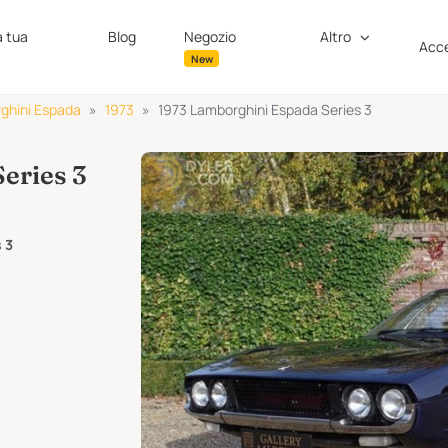
a tua
Blog
Negozio
Altro
Acce
New
ghini Espada
1973
1973 Lamborghini Espada Series 3
eries 3
 3