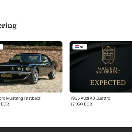
ering
NL
ord Mustang Fastback
1995 Audi A8 Quattro
EUR
17 950
EUR