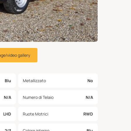
age/video gallery
Blu
Metallizzato
No
N/A
Numero di Telaio
N/A
LHD
Ruote Motrici
RWD
2/3
Colore interno
Blu