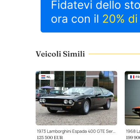
Veicoli Simili
NL
FR
1973 Lamborghini Espada 400 GTE Series 2
1968 L
125 500
EUR
199 90