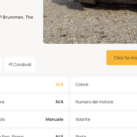
AP Brummen, The
Click for im
Condividi
N/A
Colore
re
N/A
Numero del motore
io
Manuale
Volante
o Reg. Paese
N/A
Porte