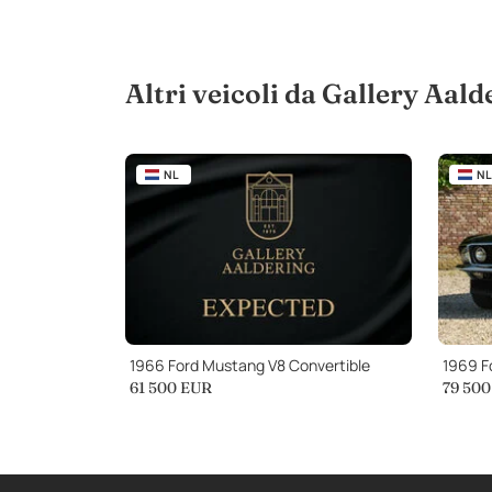
Altri veicoli da Gallery Aald
NL
NL
1966 Ford Mustang V8 Convertible
1969 F
61 500
EUR
79 500