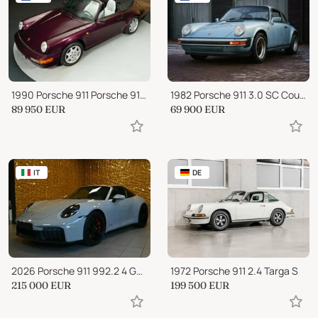
1990 Porsche 911 Porsche 911 Carrera 4 Cabriolet
1982 Porsche 911 3.0 SC Coupe Hell Blau metallic
89 950
EUR
69 900
EUR
IT
DE
2026 Porsche 911 992.2 4 GTS NEW.MOD.541CV SOLLEV.21CHRONO CAM FULL
1972 Porsche 911 2.4 Targa S
215 000
EUR
199 500
EUR