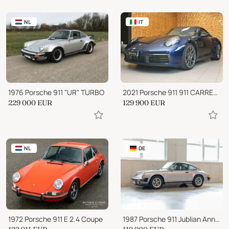
NL
IT
1976 Porsche 911 "UR" TURBO
2021 Porsche 911 911 CARRERA 4S CABRIO CHRONO VENT.21"CAM360°RADAR!
229 000
EUR
129 900
EUR
NL
DE
1972 Porsche 911 E 2.4 Coupe
1987 Porsche 911 Jublian Anniversary edition