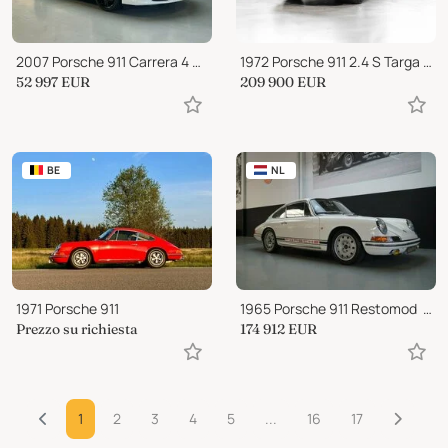
2007 Porsche 911 Carrera 4 Cabriolet (997)  Timeless Elegance (200
1972 Porsche 911 2.4 S Targa top
52 997
EUR
209 900
EUR
BE
NL
1971 Porsche 911
1965 Porsche 911 Restomod  in the Spirit of R-Gruppe (1965)
Prezzo su richiesta
174 912
EUR
1
2
3
4
5
...
16
17