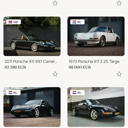
GB
NL
2011 Porsche 911 997 Carrera S Cabriolet Manual
1970 Porsche 911 2.2S Targa
62 386
EUR
98 000
EUR
NL
NL