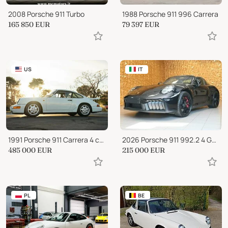
2008 Porsche 911 Turbo
1988 Porsche 911 996 Carrera
165 850
EUR
79 397
EUR
US
IT
1991 Porsche 911 Carrera 4 coupe
2026 Porsche 911 992.2 4 GTS NEW.MOD.541CV SOLLEV.21CHRONO CAM FULL
485 000
EUR
215 000
EUR
PL
BE