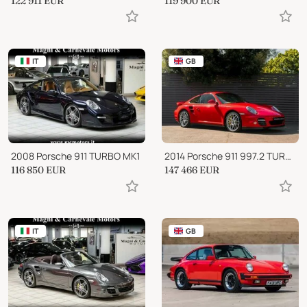
122 911
EUR
119 900
EUR
IT
GB
2008 Porsche 911 TURBO MK1
2014 Porsche 911 997.2 TURBO S
116 850
EUR
147 466
EUR
IT
GB