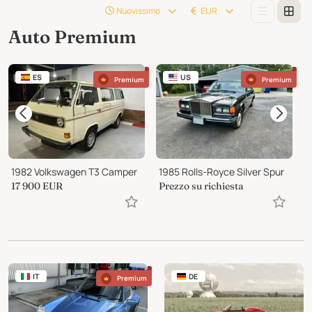
Nuovissimo
EUR
Auto Premium
ES
US
Premium
Premium
1982 Volkswagen T3 Camper
1985 Rolls-Royce Silver Spur
17 900
EUR
Prezzo su richiesta
1
IT
DE
Premium