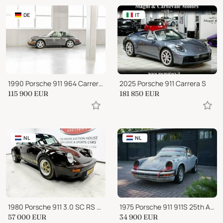
DE
IT
1990 Porsche 911 964 Carrera 2 Targa
2025 Porsche 911 Carrera S
115 900
EUR
181 850
EUR
NL
NL
1980 Porsche 911 3.0 SC RS Recreation - ONLINE AUCTION
1975 Porsche 911 911S 25th Anniversary Edition
57 000
EUR
34 900
EUR