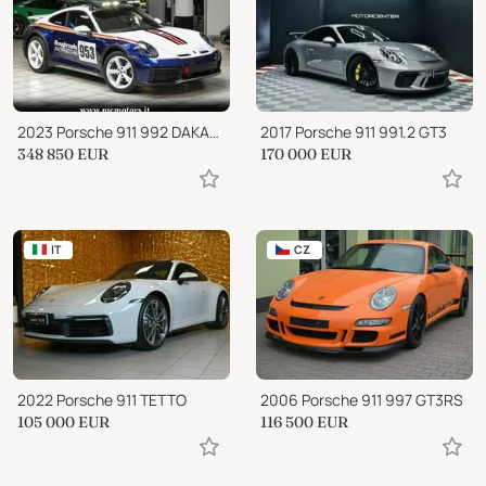
2023 Porsche 911 992 DAKAR|LIMITED EDITION|RALLY DESIGN PACK|MATRIX
2017 Porsche 911 991.2 GT3
348 850
EUR
170 000
EUR
IT
CZ
2022 Porsche 911 TETTO
2006 Porsche 911 997 GT3RS
105 000
EUR
116 500
EUR