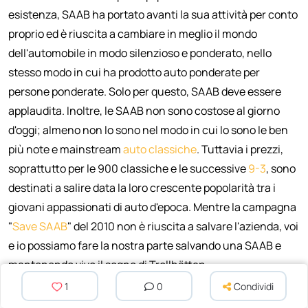
esistenza, SAAB ha portato avanti la sua attività per conto
proprio ed è riuscita a cambiare in meglio il mondo
dell'automobile in modo silenzioso e ponderato, nello
stesso modo in cui ha prodotto auto ponderate per
persone ponderate. Solo per questo, SAAB deve essere
applaudita. Inoltre, le SAAB non sono costose al giorno
d'oggi; almeno non lo sono nel modo in cui lo sono le ben
più note e mainstream
auto classiche
. Tuttavia i prezzi,
soprattutto per le 900 classiche e le successive
9-3
, sono
destinati a salire data la loro crescente popolarità tra i
giovani appassionati di auto d'epoca. Mentre la campagna
"
Save SAAB
" del 2010 non è riuscita a salvare l'azienda, voi
e io possiamo fare la nostra parte salvando una SAAB e
mantenendo vivo il sogno di Trollhättan.
1
0
Condividi
Con queste premesse, potete iniziare il vostro viaggio