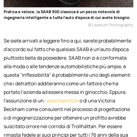
Pratica e veloce, la SAAB 900 classica è un pezzo notevole di
ingegneria intelligente e tutta l'auto d'epoca di cui avete bisogno.
© Liberium Photography
Se siete arrivati a leggere fino a qui, sarete probabilmente
d'accordo sul fatto che qualsiasi SAAB è un'auto d'epoca
piuttosto bella da possedere. SAAB non si è conformata
alla moda o alle tendenze automobilistiche più ampie, e
questa "inflessibilità" è probabilmente uno degli elementi
che i detrattori additeranno come un fattore che ha
portato l'azienda ad essere messa in ginocchio. Eppure,
l'assunzione di un
Lewis Hamilton
o di una Victoria
Beckham come consulenti nel processo di progettazione
o di ingegnerizzazione per ottenere un profitto avrebbe
suscitato orrore nei corridoi di Trollhättan. Per essere
rimasta fedele ai suoi principi per tutti i 76 anni della sua