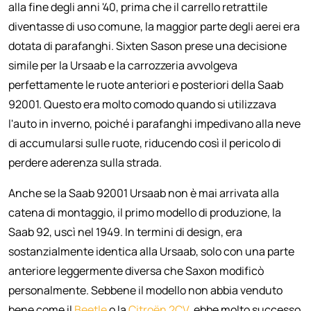
alla fine degli anni '40, prima che il carrello retrattile
diventasse di uso comune, la maggior parte degli aerei era
dotata di parafanghi. Sixten Sason prese una decisione
simile per la Ursaab e la carrozzeria avvolgeva
perfettamente le ruote anteriori e posteriori della Saab
92001. Questo era molto comodo quando si utilizzava
l'auto in inverno, poiché i parafanghi impedivano alla neve
di accumularsi sulle ruote, riducendo così il pericolo di
perdere aderenza sulla strada.
Anche se la Saab 92001 Ursaab non è mai arrivata alla
catena di montaggio, il primo modello di produzione, la
Saab 92, uscì nel 1949. In termini di design, era
sostanzialmente identica alla Ursaab, solo con una parte
anteriore leggermente diversa che Saxon modificò
personalmente. Sebbene il modello non abbia venduto
bene come il
Beetle
o la
Citroën
2CV
, ebbe molto successo