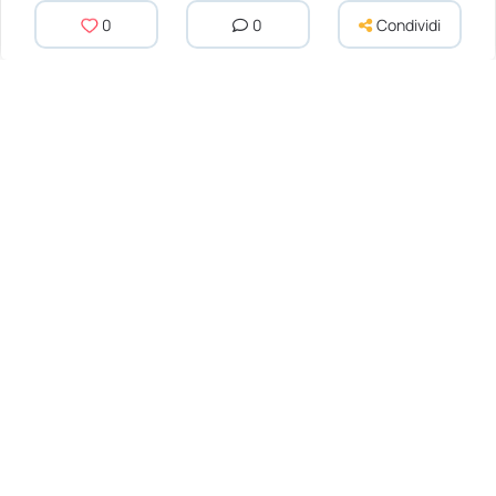
0
0
Condividi
1934 Alvis Silver Eagle
2011 Maserati Gran Turismo 4.7S
119 500 EUR
59 950 EUR
Iscriviti a
La Nostra Newsletter
Iscriviti per ricevere aggiornamenti settimanali
e approfondimenti sulle auto classiche da
Dyler.com direttamente nella tua casella di
posta