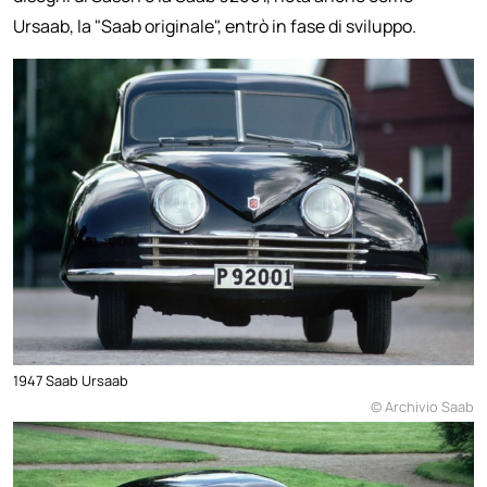
Ursaab, la "Saab originale", entrò in fase di sviluppo.
1947 Saab Ursaab
© Archivio Saab