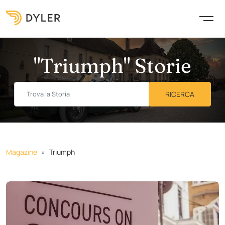
"Triumph" Storie
Magazine
Triumph