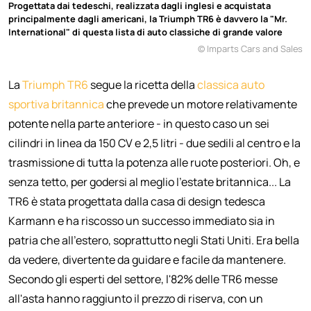
Progettata dai tedeschi, realizzata dagli inglesi e acquistata
principalmente dagli americani, la Triumph TR6 è davvero la "Mr.
International" di questa lista di auto classiche di grande valore
© Imparts Cars and Sales
La
Triumph
TR6
segue la ricetta della
classica auto
sportiva britannica
che prevede un motore relativamente
potente nella parte anteriore - in questo caso un sei
cilindri in linea da 150 CV e 2,5 litri - due sedili al centro e la
trasmissione di tutta la potenza alle ruote posteriori. Oh, e
senza tetto, per godersi al meglio l'estate britannica... La
TR6 è stata progettata dalla casa di design tedesca
Karmann e ha riscosso un successo immediato sia in
patria che all'estero, soprattutto negli Stati Uniti. Era bella
da vedere, divertente da guidare e facile da mantenere.
Secondo gli esperti del settore, l'82% delle TR6 messe
all'asta hanno raggiunto il prezzo di riserva, con un