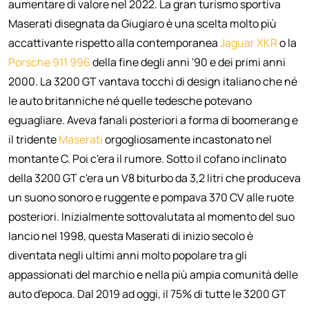
aumentare di valore nel 2022. La gran turismo sportiva
Maserati disegnata da Giugiaro è una scelta molto più
accattivante rispetto alla contemporanea
Jaguar XKR
o la
Porsche 911 996
della fine degli anni '90 e dei primi anni
2000. La 3200 GT vantava tocchi di design italiano che né
le auto britanniche né quelle tedesche potevano
eguagliare. Aveva fanali posteriori a forma di boomerang e
il tridente
Maserati
orgogliosamente incastonato nel
montante C. Poi c'era il rumore. Sotto il cofano inclinato
della 3200 GT c'era un V8 biturbo da 3,2 litri che produceva
un suono sonoro e ruggente e pompava 370 CV alle ruote
posteriori. Inizialmente sottovalutata al momento del suo
lancio nel 1998, questa Maserati di inizio secolo è
diventata negli ultimi anni molto popolare tra gli
appassionati del marchio e nella più ampia comunità delle
auto d'epoca. Dal 2019 ad oggi, il 75% di tutte le 3200 GT