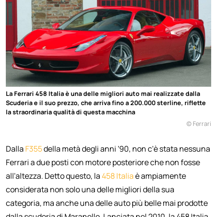
La Ferrari 458 Italia è una delle migliori auto mai realizzate dalla
Scuderia e il suo prezzo, che arriva fino a 200.000 sterline, riflette
la straordinaria qualità di questa macchina
© Ferrari
Dalla
F355
della metà degli anni '90, non c'è stata nessuna
Ferrari a due posti con motore posteriore che non fosse
all'altezza. Detto questo, la
458 Italia
è ampiamente
considerata non solo una delle migliori della sua
categoria, ma anche una delle auto più belle mai prodotte
dalla scuderia di Maranello. Lanciata nel 2010, la 458 Italia