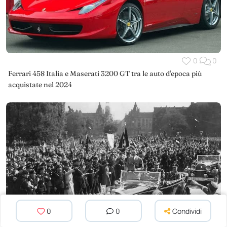
0
0
Ferrari 458 Italia e Maserati 3200 GT tra le auto d'epoca più
acquistate nel 2024
0
0
Condividi