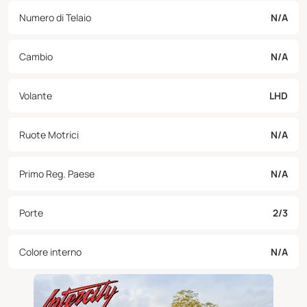
Numero di Telaio
N/A
Cambio
N/A
Volante
LHD
Ruote Motrici
N/A
Primo Reg. Paese
N/A
Porte
2/3
Colore interno
N/A