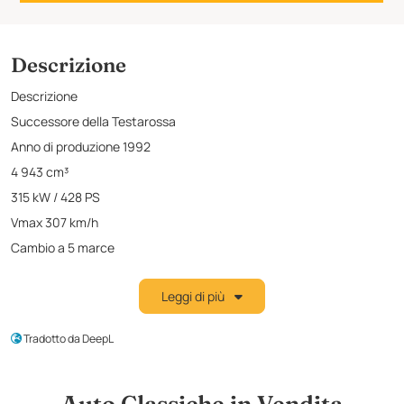
Descrizione
Descrizione
Successore della Testarossa
Anno di produzione 1992
4 943 cm³
315 kW / 428 PS
Vmax 307 km/h
Cambio a 5 marce
V 12
Leggi di più
Prima mano!
Prima consegna in Germania
Tradotto da DeepL
Lettura originale del contachilometri: 2.091 km
Condizioni originali
Offriamo un modello di Ferrari 512TR estremamente raro e