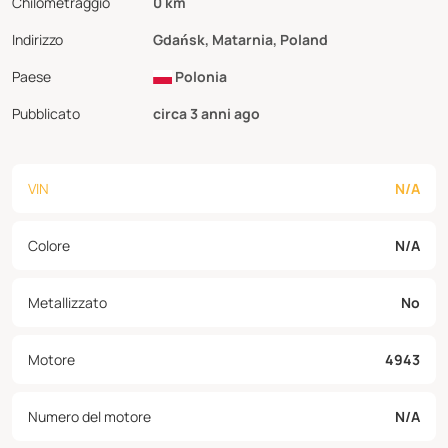
Chilometraggio
0 km
Indirizzo
Gdańsk, Matarnia, Poland
Paese
Polonia
Pubblicato
circa 3 anni ago
VIN
N/A
Colore
N/A
Metallizzato
No
Motore
4943
Numero del motore
N/A