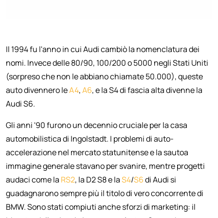
Il 1994 fu l'anno in cui Audi cambiò la nomenclatura dei
nomi. Invece delle 80/90, 100/200 o 5000 negli Stati Uniti
(sorpreso che non le abbiano chiamate 50.000), queste
auto divennero le
A4
,
A6
, e la S4 di fascia alta divenne la
Audi S6.
Gli anni '90 furono un decennio cruciale per la casa
automobilistica di Ingolstadt. I problemi di auto-
accelerazione nel mercato statunitense e la sautoa
immagine generale stavano per svanire, mentre progetti
audaci come la
RS2
, la D2 S8 e la
S4
/
S6
di Audi si
guadagnarono sempre più il titolo di vero concorrente di
BMW. Sono stati compiuti anche sforzi di marketing: il