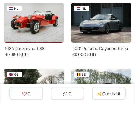
NL
NL
1984 Donkervoort S8
2001 Porsche Cayenne Turbo
49 950 EUR
69 000 EUR
GB
BE
0
0
Condividi
1980 Ferrari 512 BB
1953 MG TD
226 874 EUR
28 500 EUR