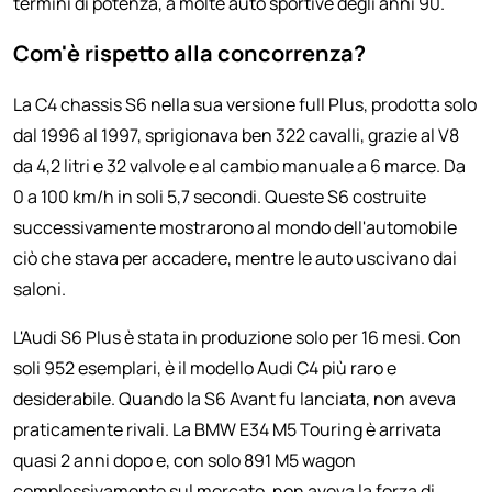
termini di potenza, a molte auto sportive degli anni 90.
Com'è rispetto alla concorrenza?
La C4 chassis S6 nella sua versione full Plus, prodotta solo
dal 1996 al 1997, sprigionava ben 322 cavalli, grazie al V8
da 4,2 litri e 32 valvole e al cambio manuale a 6 marce. Da
0 a 100 km/h in soli 5,7 secondi. Queste S6 costruite
successivamente mostrarono al mondo dell'automobile
ciò che stava per accadere, mentre le auto uscivano dai
saloni.
L'Audi S6 Plus è stata in produzione solo per 16 mesi. Con
soli 952 esemplari, è il modello Audi C4 più raro e
desiderabile. Quando la S6 Avant fu lanciata, non aveva
praticamente rivali. La BMW E34 M5 Touring è arrivata
quasi 2 anni dopo e, con solo 891 M5 wagon
complessivamente sul mercato, non aveva la forza di