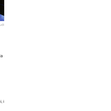
udi
 la
, i