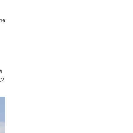
one
tà
,2