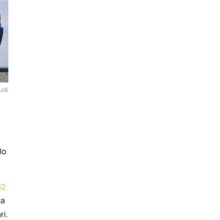
udi
lo
S2
na
ri.