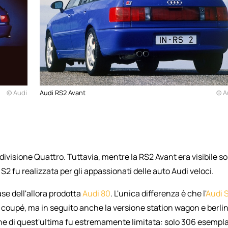
© Audi
Audi RS2 Avant
© A
divisione Quattro. Tuttavia, mentre la RS2 Avant era visibile so
i S2 fu realizzata per gli appassionati delle auto Audi veloci.
se dell'allora prodotta
Audi 80
. L'unica differenza è che l'
Audi 
a coupé, ma in seguito anche la versione station wagon e berli
one di quest'ultima fu estremamente limitata: solo 306 esempla