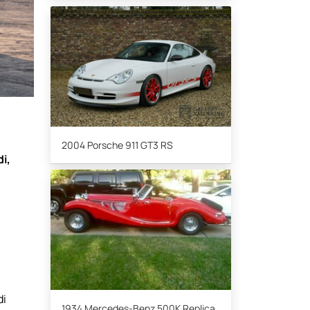
2004 Porsche 911 GT3 RS
di,
l
di
1934 Mercedes-Benz 500K Replica