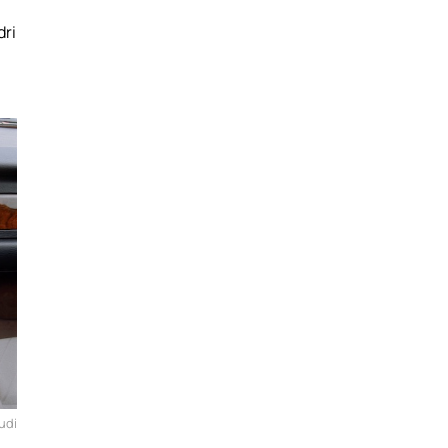
dri
udi