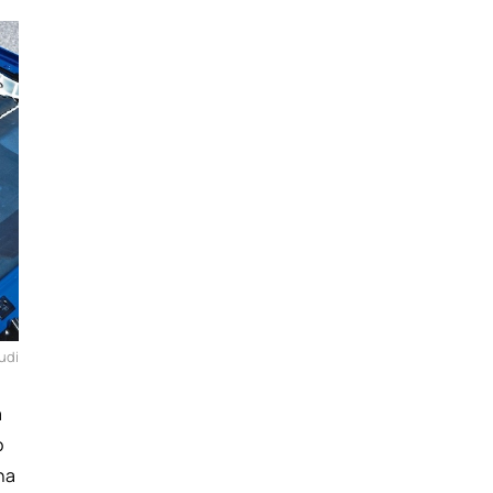
udi
a
o
ha