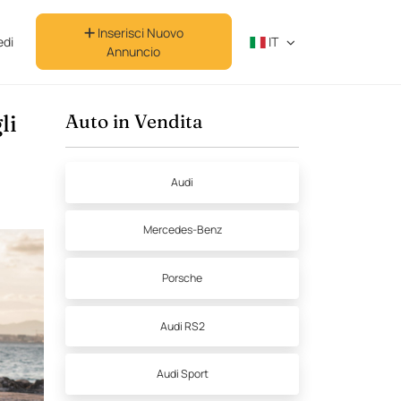
Inserisci Nuovo
di
IT
Annuncio
li
Auto in Vendita
Audi
Mercedes-Benz
Porsche
Audi RS2
Audi Sport