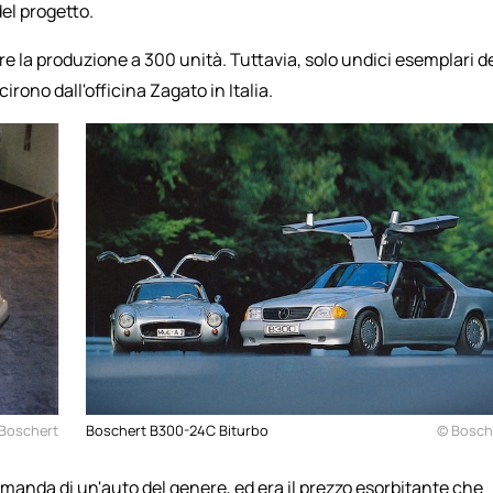
del progetto.
re la produzione a 300 unità. Tuttavia, solo undici esemplari d
ono dall'officina Zagato in Italia.
Boschert
Boschert B300-24C Biturbo
© Bosch
omanda di un'auto del genere, ed era il prezzo esorbitante che