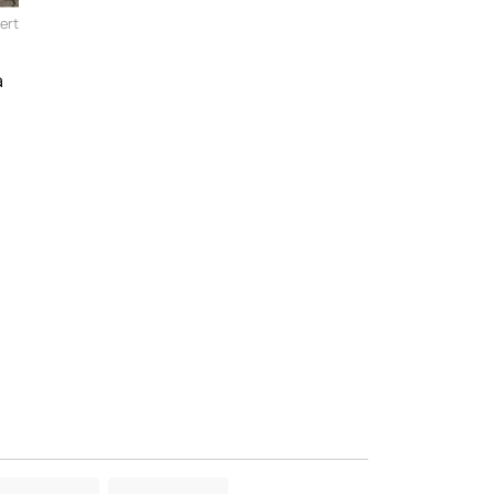
ert
a