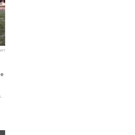
ert
 e
.