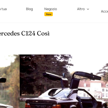
a tua
Blog
Negozio
Altro
Acce
New
ercedes C124 Così