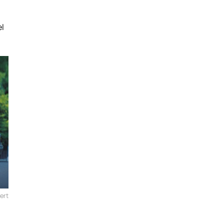
el
ert