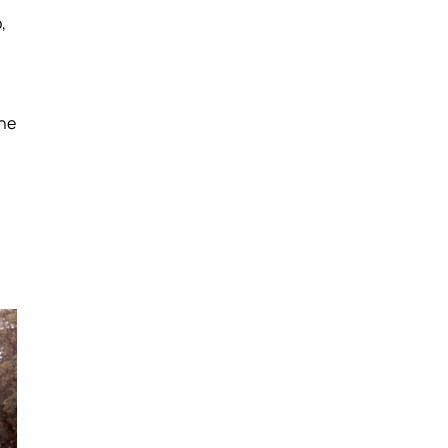
,
che