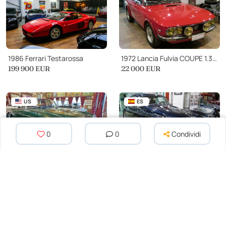
1986 Ferrari Testarossa
1972 Lancia Fulvia COUPE 1.3 S RALLYE SERIE 2
199 900 EUR
22 000 EUR
US
ES
0
0
Condividi
1980 MG MGB
1959 Jaguar XK 150 FHC
27 869 EUR
87 000 EUR