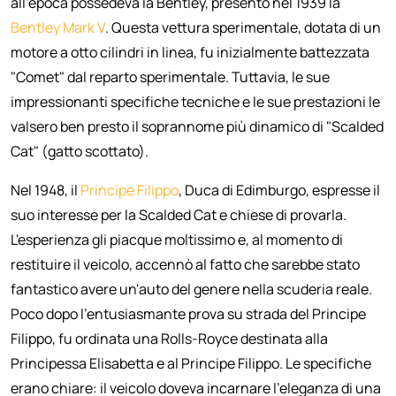
all'epoca possedeva la Bentley, presentò nel 1939 la
Bentley Mark V
. Questa vettura sperimentale, dotata di un
motore a otto cilindri in linea, fu inizialmente battezzata
"Comet" dal reparto sperimentale. Tuttavia, le sue
impressionanti specifiche tecniche e le sue prestazioni le
valsero ben presto il soprannome più dinamico di "Scalded
Cat" (gatto scottato).
Nel 1948, il
Principe Filippo
, Duca di Edimburgo, espresse il
suo interesse per la Scalded Cat e chiese di provarla.
L'esperienza gli piacque moltissimo e, al momento di
restituire il veicolo, accennò al fatto che sarebbe stato
fantastico avere un'auto del genere nella scuderia reale.
Poco dopo l'entusiasmante prova su strada del Principe
Filippo, fu ordinata una Rolls-Royce destinata alla
Principessa Elisabetta e al Principe Filippo. Le specifiche
erano chiare: il veicolo doveva incarnare l'eleganza di una