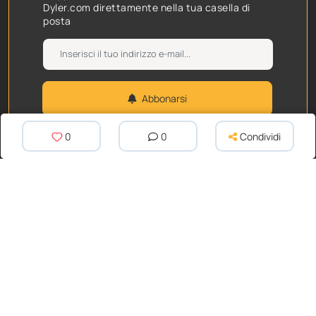
Dyler.com direttamente nella tua casella di
posta
Abbonarsi
Facendo clic su Invia, si accetta l'Informativa sulla privacy di
0
0
Condividi
Dyler.
Automobili
Blog
Auto in Vendita
Articoli
Marche e Modelli
Per i concessionari