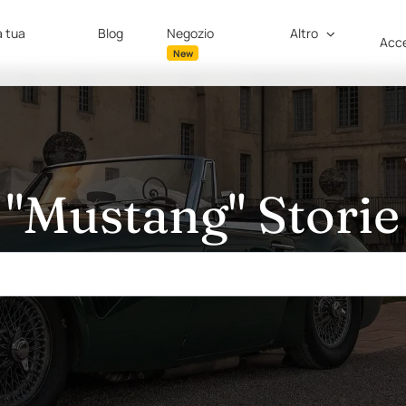
a tua
Blog
Negozio
Altro
Acce
New
"Mustang" Storie