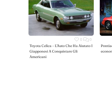
0
0
Toyota Celica – L'Auto Che Ha Aiutato I
Pontiac
Giapponesi A Conquistare Gli
econom
Americani