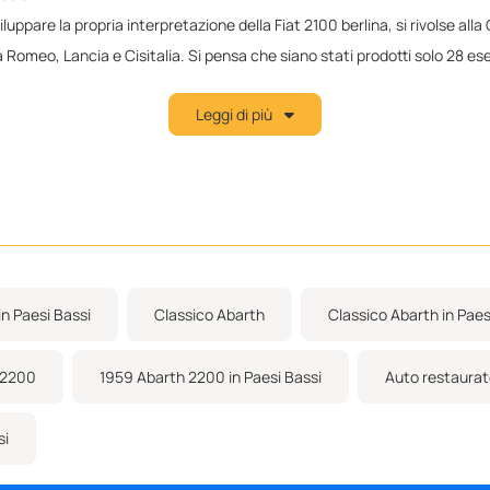
ppare la propria interpretazione della Fiat 2100 berlina, si rivolse all
lfa Romeo, Lancia e Cisitalia. Si pensa che siano stati prodotti solo 28 
piccolo numero di esemplari carrozzati anche dalla Carrozzeria Ellena.
Leggi di più
 nel 1959 in rosso mica con interni in pelle nera, lo stesso abbinament
 è stata restaurata tra il 2002 e il 2011 dalla sua Scuderia Auto Neuse
ll'auto, le fatture del restauro completo e molte, molte foto.
ra, ha partecipato al Concours d'Elégance 2014 di Schloss Bensberg.
osì rari di auto carrozzate italiane e questa Abarth rappresenta una fa
zione Interclassics Maastricht 2020.
n Paesi Bassi
Classico Abarth
Classico Abarth in Paes
 2200
1959 Abarth 2200 in Paesi Bassi
Auto restaura
si