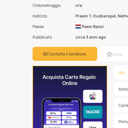
Chilometraggio
n/a
Indirizzo
Praam 7, Oudkarspel, Neth
Paese
Paesi Bassi
Pubblicato
circa 3 anni ago
Contatta il venditore
Salva
VIN
Moto
Camb
Prim