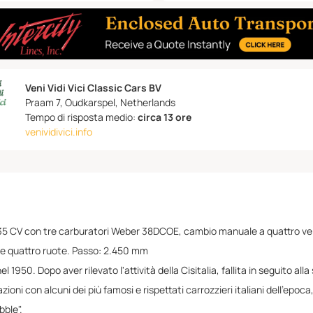
Veni Vidi Vici Classic Cars BV
Praam 7, Oudkarspel, Netherlands
Tempo di risposta medio:
circa 13 ore
venividivici.info
da 135 CV con tre carburatori Weber 38DCOE, cambio manuale a quattro vel
sulle quattro ruote. Passo: 2.450 mm
l 1950. Dopo aver rilevato l'attività della Cisitalia, fallita in seguito a
azioni con alcuni dei più famosi e rispettati carrozzieri italiani dell'
ble".