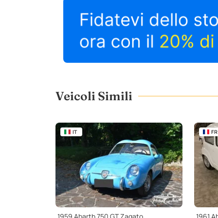
Veicoli Simili
IT
FR
1959 Abarth 750 GT Zagato
1961 A