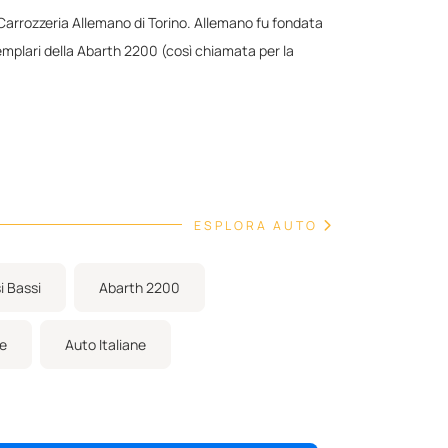
a Carrozzeria Allemano di Torino. Allemano fu fondata
esemplari della Abarth 2200 (così chiamata per la
o in cui si presenta oggi in ottime condizioni.
r di Norimberga, in Germania.
ntastica opportunità per il suo nuovo proprietario di
ESPLORA AUTO
i Bassi
Abarth 2200
te
Auto Italiane