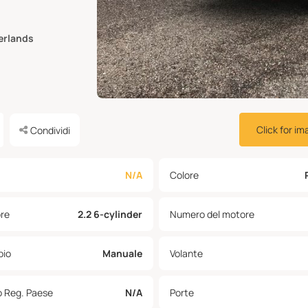
erlands
Click for im
Condividi
N/A
Colore
re
2.2 6-cylinder
Numero del motore
io
Manuale
Volante
o Reg. Paese
N/A
Porte