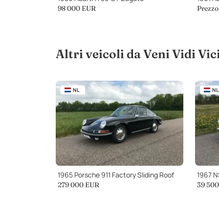
98 000
EUR
Prezzo 
Altri veicoli da Veni Vidi Vi
NL
NL
1965 Porsche 911 Factory Sliding Roof
1967 N
279 000
EUR
39 500