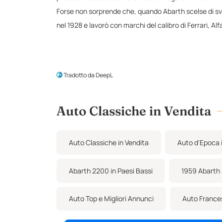
Forse non sorprende che, quando Abarth scelse di svilu
nel 1928 e lavorò con marchi del calibro di Ferrari, A
maggiore cilindrata rispetto alla Fiat 2100), con un 
Questa Abarth 2200 Allemano Coupé è stata consegnata
Precedentemente parte della Collezione Fritz Neuser,
Tradotto da DeepL
È presente un enorme archivio contenente la storia de
A sottolineare la qualità e la rarità di questa vettu
Auto Classiche in Vendita
Non capita spesso che si rendano disponibili esempi c
distinguersi dalla massa.
Questa vettura ha vinto il 1° premio durante l'esposi
Auto Classiche in Vendita
Auto d'Epoca i
Immatricolata nei Paesi Bassi.
Abarth 2200 in Paesi Bassi
1959 Abarth
Auto Top e Migliori Annunci
Auto France