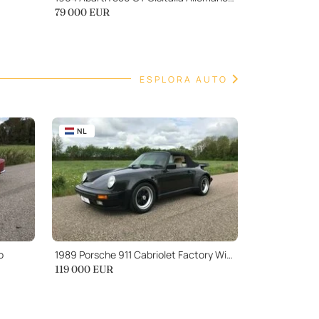
79 000
EUR
ESPLORA AUTO
NL
o
1989 Porsche 911 Cabriolet Factory Wide Body M491
119 000
EUR