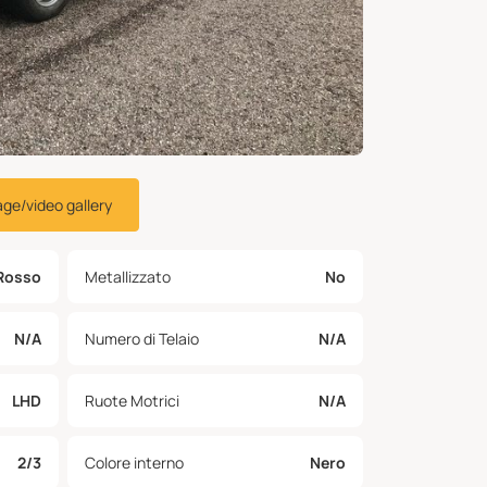
age/video gallery
Rosso
Metallizzato
No
N/A
Numero di Telaio
N/A
LHD
Ruote Motrici
N/A
2/3
Colore interno
Nero