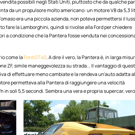
 vendita possibili negli Stati Uniti, piuttosto che da qualche pa
pinta da un propulsore molto americano: un motore V8 da 5,3 lit
Tomaso era una piccola azienda, non poteva permettersi il lus
fare la Lamborghini, quindi si rivolse alla Ford per chiedere
motori a condizione che la Pantera fosse venduta nei concessiona
prio come la
Ford
GT40
. A dire il vero, la Pantera è, in larga misu
one ZF, simile maneggevolezza su strada... Il vantaggio di ques
iva di effettuare meno cambiate e la rendeva un'auto adatta al
otore permetteva alla Pantera di raggiungere una velocità
 in soli 5,5 secondi. Sembra una vera e propria supercar, ver