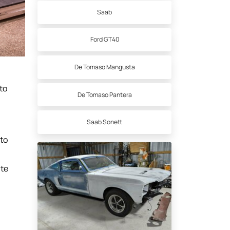
Saab
Ford GT40
De Tomaso Mangusta
to
De Tomaso Pantera
Saab Sonett
nto
ate