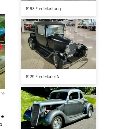
1968 Ford Mustang
1929 Ford Model A
ons
 e
o