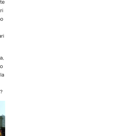
rte
ri
so
ri
ra,
to
la
o?