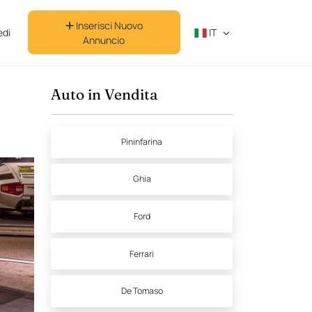
Inserisci Nuovo
di
IT
Annuncio
Auto in Vendita
Pininfarina
Ghia
Ford
Ferrari
De Tomaso