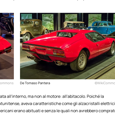
Commons
De Tomaso Pantera
©WikiComm
ta all'interno, ma non al motore: all'abitacolo. Poiché la
tunitense, aveva caratteristiche come gli alzacristalli elettrici
 americani erano abituati e senza le quali non avrebbero comprat