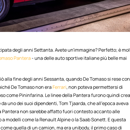
ipata degli anni Settanta. Avete un'immagine? Perfetto; è mol
omaso
Pantera
- una delle auto sportive italiane più belle mai
iziò alla fine degli anni Sessanta, quando De Tomaso si rese co
 Poiché De Tomaso non era
Ferrari
, non poteva permettersi di
o come Pininfarina. Le linee della Pantera furono quindi cre
e da uno dei suoi dipendenti, Tom Tjaarda, che all'epoca aveva
a Pantera non sarebbe affatto fuori contesto accanto alle
o a modelli come la Renault Alpine o la Saab Sonett. E questa
 come quella di un camion, ma era unibody, il primo caso di