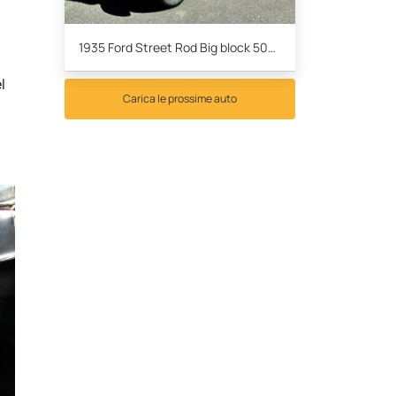
n
1935 Ford Street Rod Big block 502 Chevrolet engine
l
Carica le prossime auto