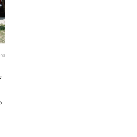
ons
e
a