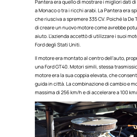
Pantera era quello di mostrare i migliori dati di
a Monaco o tra i ricchi arabi. La Pantera era s
che riusciva a spremere 335 CV. Poiché la De 
di creare un nuovo motore come avrebbe potuto 
aiuto. L'azienda accettò di utilizzare i suoi 
Ford degli Stati Uniti.
Il motore era montato al centro dell'auto, pro
una Ford GT40. Motori simili, stessa trasmissi
motore era la sua coppia elevata, che consent
guida in città. La combinazione di cambio e m
massima di 256 km/h e di accelerare a 100 km/h