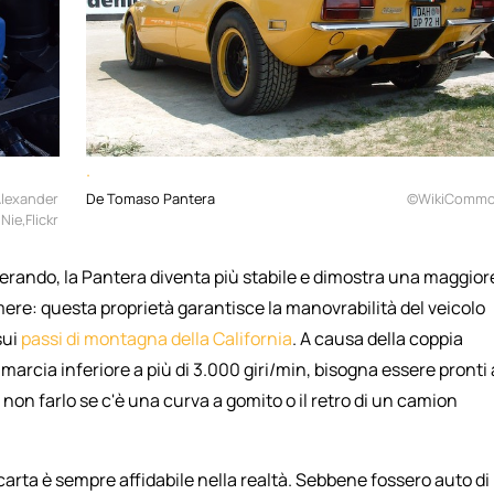
.
lexander
De Tomaso Pantera
©WikiComm
Nie,Flickr
erando, la Pantera diventa più stabile e dimostra una maggior
emere: questa proprietà garantisce la manovrabilità del veicolo
sui
passi di montagna della California
. A causa della coppia
a marcia inferiore a più di 3.000 giri/min, bisogna essere pronti 
 non farlo se c'è una curva a gomito o il retro di un camion
carta è sempre affidabile nella realtà. Sebbene fossero auto di