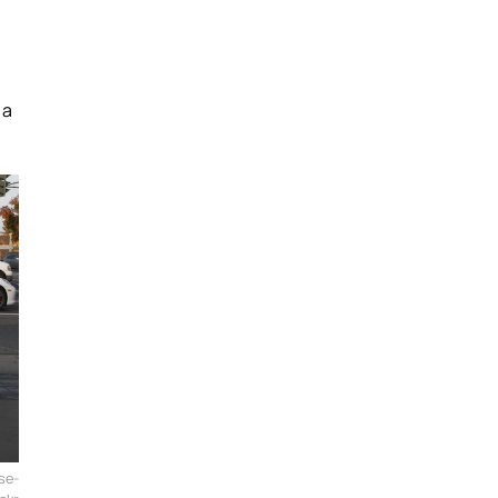
 a
se-