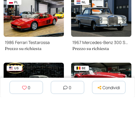
PL
NL
1986 Ferrari Testarossa
1967 Mercedes-Benz 300 SE Coupe W112
Prezzo su richiesta
Prezzo su richiesta
US
BE
0
0
Condividi
1957 Chevrolet Bel Air
1960 MG MGA 1600
39 968 EUR
27 000 EUR