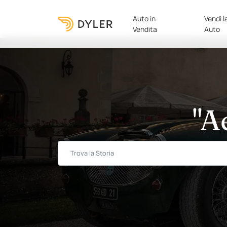
Auto in
Vendi l
Vendita
Auto
"A