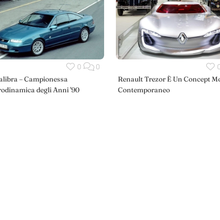
0
0
alibra – Campionessa
Renault Trezor È Un Concept M
erodinamica degli Anni '90
Contemporaneo