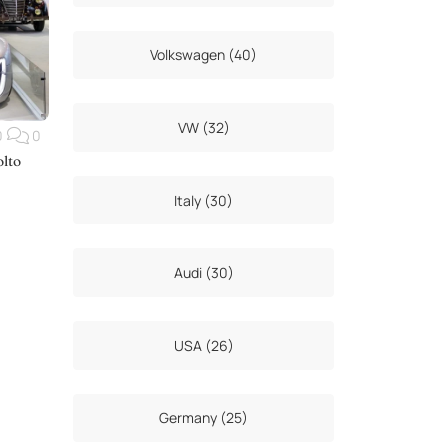
Volkswagen (40)
VW (32)
0
0
olto
Italy (30)
Audi (30)
USA (26)
Germany (25)