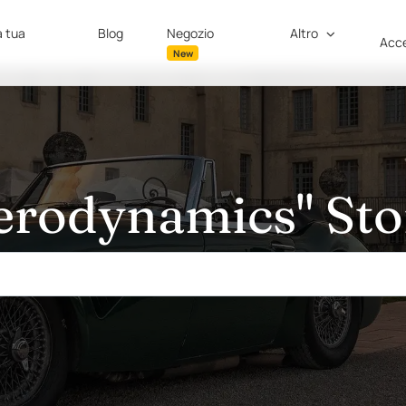
a tua
Blog
Negozio
Altro
Acce
New
erodynamics" Sto