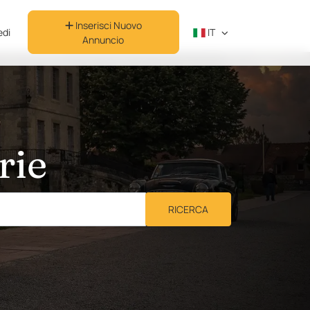
Inserisci Nuovo
di
IT
Annuncio
rie