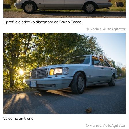
Il profilo distintivo disegnato da Bruno Sacco
© Marius, AutoAgitator
Va come un treno
© Marius, AutoAgitator