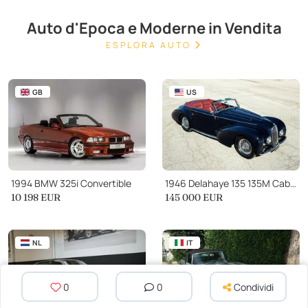
Auto d'Epoca e Moderne in Vendita
ESPLORA AUTO
GB
US
1994 BMW 325i Convertible
1946 Delahaye 135 135M Cabriolet by Graber
10 198 EUR
145 000 EUR
NL
IT
0
0
Condividi