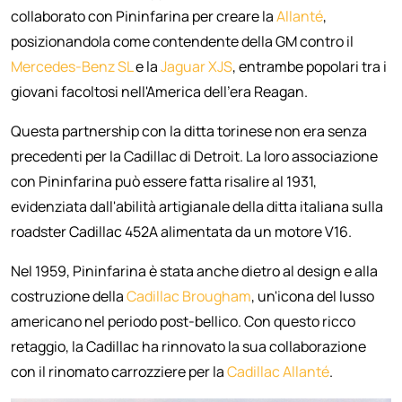
collaborato con Pininfarina per creare la
Allanté
,
posizionandola come contendente della GM contro il
Mercedes-Benz SL
e la
Jaguar XJS
, entrambe popolari tra i
giovani facoltosi nell'America dell'era Reagan.
Questa partnership con la ditta torinese non era senza
precedenti per la Cadillac di Detroit. La loro associazione
con Pininfarina può essere fatta risalire al 1931,
evidenziata dall'abilità artigianale della ditta italiana sulla
roadster Cadillac 452A alimentata da un motore V16.
Nel 1959, Pininfarina è stata anche dietro al design e alla
costruzione della
Cadillac Brougham
, un'icona del lusso
americano nel periodo post-bellico. Con questo ricco
retaggio, la Cadillac ha rinnovato la sua collaborazione
con il rinomato carrozziere per la
Cadillac Allanté
.