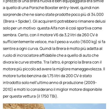
Il prezzo di una Brera nuova e ben equipaggiata era simile
a quello di una Porsche Boxster entry-level, quindi non
sorprende che ne siano state prodotte poco più di 34.000
(Brera + Spider). Gli acquirenti potrebbero rimanere delusi
solo per un motivo: questa Alfa non è così sportiva come
sembra. Certo, con il motore V6 da 3,2 litri da 260 CV è
sufficientemente veloce, ma il peso a vuoto (1600 kg) si fa
sentire a ogni curva. Quindi la Brera è molto più adatta al
ruolo di incrociatore affidabile che a quello di auto che
divora le curve strette. Tra l'altro, è proprio la Brera con il
motore più piccolo ad avere la migliore maneggevolezza. Il
motore turbo benzina da 1,75 litri da 200 CV è stato
introdotto solo nell'ultimo anno di produzione (2009-
2010) e molti lo considerano il miglior motore disponibile
per questa vettura (il 1750 TBi).