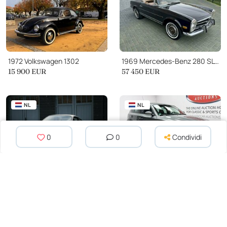
1972 Volkswagen 1302
1969 Mercedes-Benz 280 SL 280SL
15 900 EUR
57 450 EUR
NL
NL
0
0
Condividi
2001 Porsche Cayenne Turbo
2009 BMW 116 116i
69 000 EUR
5 500 EUR