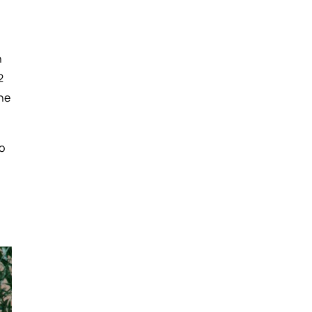
n
2
che
o