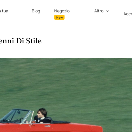
a tua
Blog
Negozio
Altro
Acce
New
nni Di Stile