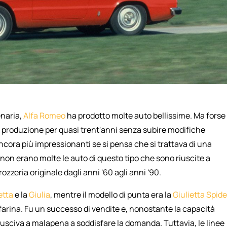
enaria,
Alfa Romeo
ha prodotto molte auto bellissime. Ma forse
n produzione per quasi trent'anni senza subire modifiche
ncora più impressionanti se si pensa che si trattava di una
non erano molte le auto di questo tipo che sono riuscite a
zzeria originale dagli anni '60 agli anni '90.
etta
e la
Giulia
, mentre il modello di punta era la
Giulietta Spide
nfarina. Fu un successo di vendite e, nonostante la capacità
iusciva a malapena a soddisfare la domanda. Tuttavia, le linee