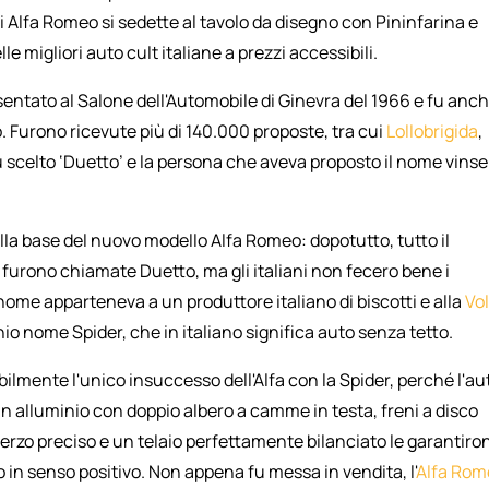
di Alfa Romeo si sedette al tavolo da disegno con Pininfarina e
migliori auto cult italiane a prezzi accessibili.
esentato al Salone dell'Automobile di Ginevra del 1966 e fu anc
 Furono ricevute più di 140.000 proposte, tra cui
Lollobrigida
,
fu scelto ‘Duetto’ e la persona che aveva proposto il nome vinse
alla base del nuovo modello Alfa Romeo: dopotutto, tutto il
 furono chiamate Duetto, ma gli italiani non fecero bene i
to nome apparteneva a un produttore italiano di biscotti e alla
Vo
hio nome Spider, che in italiano significa auto senza tetto.
ilmente l'unico insuccesso dell'Alfa con la Spider, perché l'au
in alluminio con doppio albero a camme in testa, freni a disco
erzo preciso e un telaio perfettamente bilanciato le garantiro
lo in senso positivo. Non appena fu messa in vendita, l'
Alfa Rom