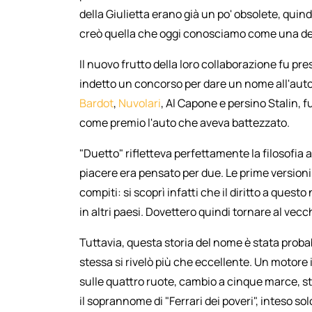
della Giulietta erano già un po' obsolete, quin
creò quella che oggi conosciamo come una delle 
Il nuovo frutto della loro collaborazione fu pr
indetto un concorso per dare un nome all'auto.
Bardot
,
Nuvolari
, Al Capone e persino Stalin, 
come premio l'auto che aveva battezzato.
"Duetto" rifletteva perfettamente la filosofia 
piacere era pensato per due. Le prime versioni
compiti: si scoprì infatti che il diritto a ques
in altri paesi. Dovettero quindi tornare al vecc
Tuttavia, questa storia del nome è stata probab
stessa si rivelò più che eccellente. Un motore 
sulle quattro ruote, cambio a cinque marce, st
il soprannome di "Ferrari dei poveri", inteso so