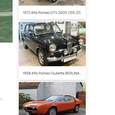
1972 Alfa Romeo GTV 2000 (105.21)
1958 Alfa Romeo Giulietta BERLINA 1300
r
,