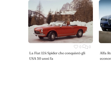
0
0
La Fiat 124 Spider che conquistò gli
Alfa R
USA 50 anni fa
econom