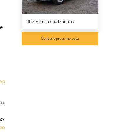
1973 Alfa Romeo Montreal
he
Carica le prossime auto
lvo
to
no
eo