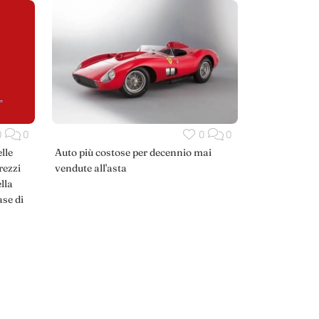
0
0
0
0
lle
Auto più costose per decennio mai
rezzi
vendute all'asta
lla
ase di