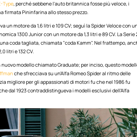
E-Type
, perché sebbene l'auto britannica fosse più veloce, i
ana firmata Pininfarina allo stesso prezzo.
a un motore da 1,6 litri e 109 CV; seguì la Spider Veloce con u
conomica 1300 Junior con un motore da 1,3 litri e 89 CV. La Serie 
e una coda tagliata, chiamata "coda Kamm". Nel frattempo, an
 litri e 132 CV.
 nuovo modello chiamato Graduate; per inciso, questo modell
offman
che sfrecciava su un'Alfa Romeo Spider al ritmo delle
zia migliore per gli appassionati di motori fu che nel 1986 fu
che dal 1923 contraddistingueva i modelli esclusivi dell'Alfa