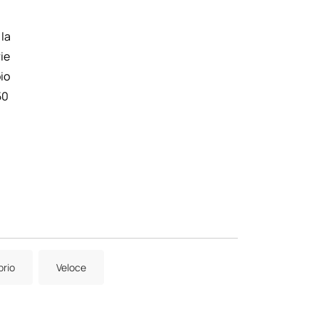
 la
ie
io
50
rio
Veloce