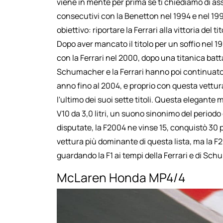
viene in mente per prima se ti chiediamo di ass
consecutivi con la Benetton nel 1994 e nel 1
obiettivo: riportare la Ferrari alla vittoria del
Dopo aver mancato il titolo per un soffio nel
con la Ferrari nel 2000, dopo una titanica bat
Schumacher e la Ferrari hanno poi continuato la 
anno fino al 2004, e proprio con questa vettura
l'ultimo dei suoi sette titoli. Questa elegant
V10 da 3,0 litri, un suono sinonimo del period
disputate, la F2004 ne vinse 15, conquistò 30 pod
vettura più dominante di questa lista, ma la 
guardando la F1 ai tempi della Ferrari e di Sc
McLaren Honda MP4/4