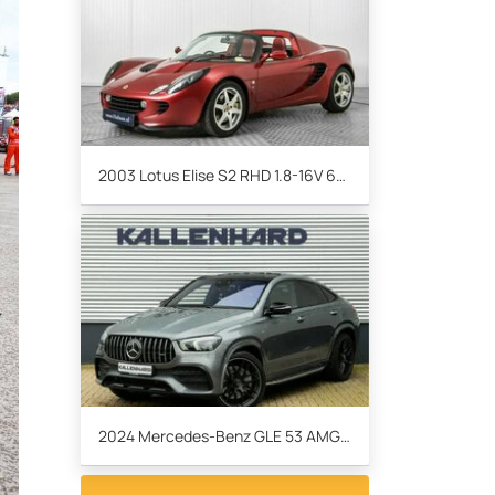
2003 Lotus Elise S2 RHD 1.8-16V 67500km!
2024 Mercedes-Benz GLE 53 AMG 4MATIC+, Pano - Trekhaak - Luchtveri