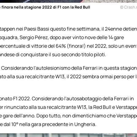
finora nella stagione 2022 di F1 con la Red Bull
© Crash.
stappen nei Paesi Bassi questo fine settimana, il 24enne detie
quadra, Sergio Pérez, dopo aver vinto nove delle 14 gare
ercentuale di vittorie del 64% (finora!) nel 2022, solo un even
ndese di conquistare il suo secondo titolo piloti.
 Considerando l'autolesionismo della Ferrari in questa stagio
ato alla sua recalcitrante W13, il 2022 sembra ormai perso per 
nato F1 2022. Considerando l'autosabotaggio della Ferrari in
 rinunciato alla sua recalcitrante W13, la Red Bull e Verstap
te gare dell'anno. Dopo tutto, non dimentichiamo che Verstap
a e dal 10° nella gara precedente in Ungheria.