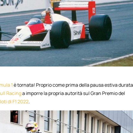
mula 1
è tornata! Proprio come prima della pausa estiva durata
ull Racing
a imporre la propria autorità sul Gran Premio del
loti di F1 2022
.