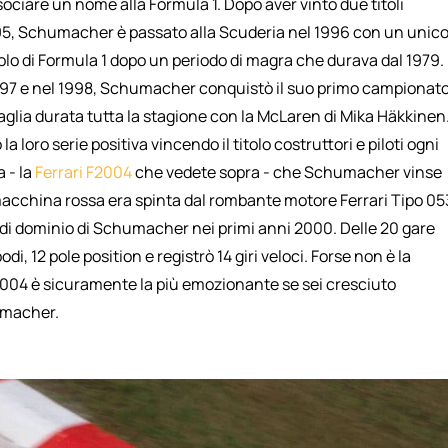
ociare un nome alla Formula 1. Dopo aver vinto due titoli
995, Schumacher è passato alla Scuderia nel 1996 con un unic
 titolo di Formula 1 dopo un periodo di magra che durava dal 1979.
 1997 e nel 1998, Schumacher conquistò il suo primo campionat
taglia durata tutta la stagione con la McLaren di Mika Häkkinen
loro serie positiva vincendo il titolo costruttori e piloti ogni
 - la
Ferrari F2004
che vedete sopra - che Schumacher vinse
e macchina rossa era spinta dal rombante motore Ferrari Tipo 05
o di dominio di Schumacher nei primi anni 2000. Delle 20 gare
i, 12 pole position e registrò 14 giri veloci. Forse non è la
F2004 è sicuramente la più emozionante se sei cresciuto
humacher.