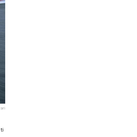
ari
ti