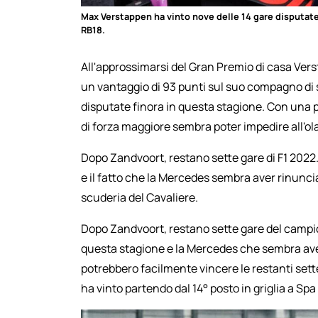
Max Verstappen ha vinto nove delle 14 gare disputate 
RB18.
All'approssimarsi del Gran Premio di casa Ver
un vantaggio di 93 punti sul suo compagno di s
disputate finora in questa stagione. Con una p
di forza maggiore sembra poter impedire all'ola
Dopo Zandvoort, restano sette gare di F1 2022.
e il fatto che la Mercedes sembra aver rinunci
scuderia del Cavaliere.
Dopo Zandvoort, restano sette gare del campio
questa stagione e la Mercedes che sembra aver
potrebbero facilmente vincere le restanti set
ha vinto partendo dal 14° posto in griglia a Sp