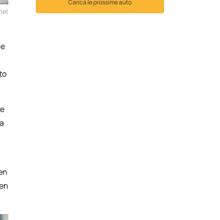
Carica le prossime auto
net
ne
to
ne
la
pen
pen