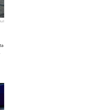
ull
tta
.