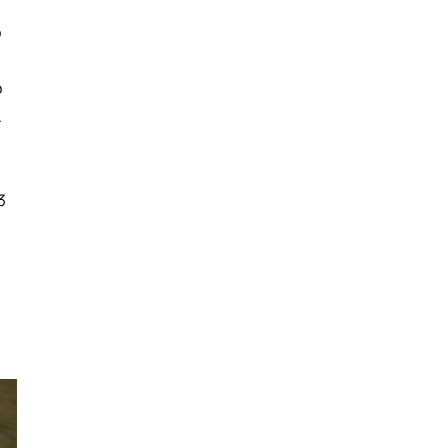
o
o
.
3