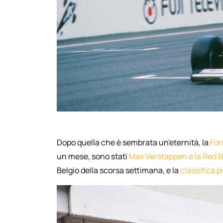
Dopo quella che è sembrata un'eternità, la
For
un mese, sono stati
Max Verstappen e la Red B
Belgio della scorsa settimana, e la
classifica pi