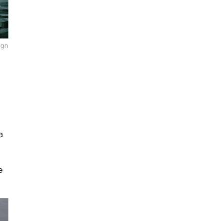
ign
a
e