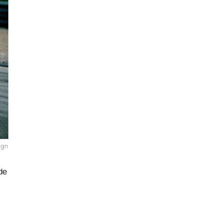
ign
nde
n