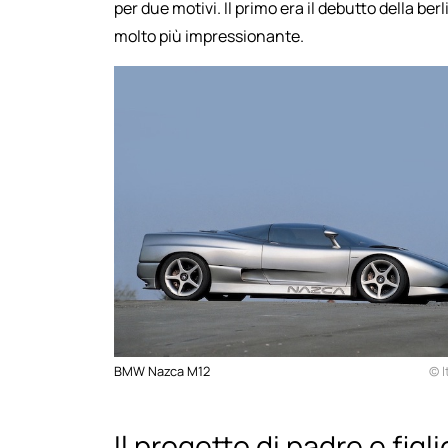
per due motivi. Il primo era il debutto della be
molto più impressionante.
BMW Nazca M12
© I
Il progetto di padre e figli