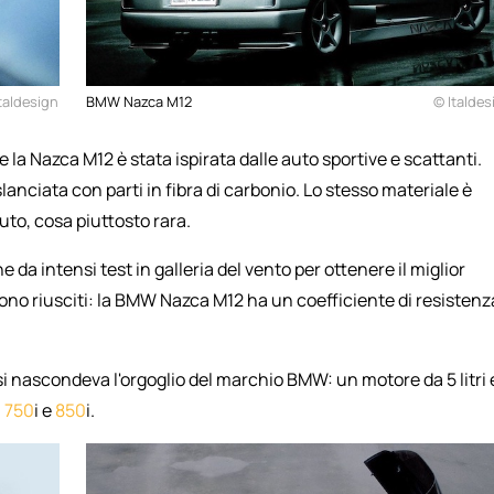
taldesign
BMW Nazca M12
© Italdes
la Nazca M12 è stata ispirata dalle auto sportive e scattanti.
anciata con parti in fibra di carbonio. Lo stesso materiale è
auto, cosa piuttosto rara.
 da intensi test in galleria del vento per ottenere il miglior
sono riusciti: la BMW Nazca M12 ha un coefficiente di resistenz
si nascondeva l'orgoglio del marchio BMW: un motore da 5 litri 
a
750
i e
850
i.