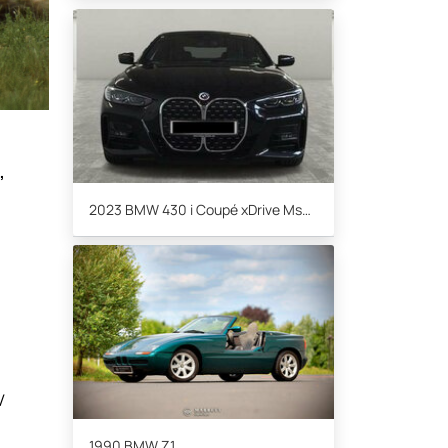
,
e
2023 BMW 430 i Coupé xDrive Msport
V
1990 BMW Z1