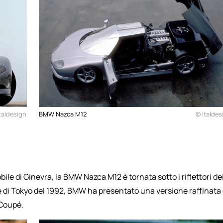
taldesign
BMW Nazca M12
© Italdes
ile di Ginevra, la BMW Nazca M12 è tornata sotto i riflettori de
 di Tokyo del 1992, BMW ha presentato una versione raffinata
Coupé.