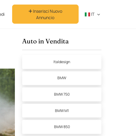
Inserisci Nuovo
di
IT
Annuncio
Auto in Vendita
Italdesign
BMW
BMW 750
BMW M1
BMW 850