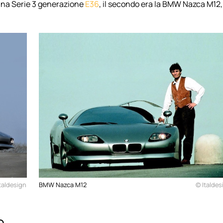
rlina Serie 3 generazione
E36
, il secondo era la BMW Nazca M12,
taldesign
BMW Nazca M12
© Italdes
o