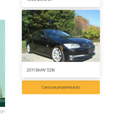
2011 BMW 328i
Carica le prossime auto
ign