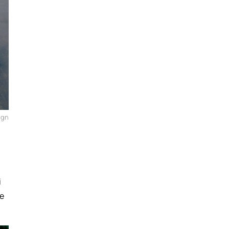
ign
i
 e