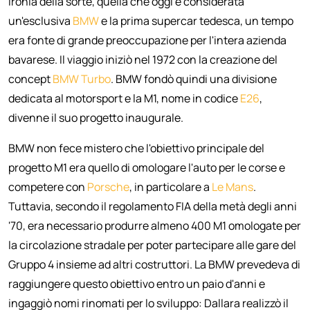
Ironia della sorte, quella che oggi è considerata
un'esclusiva
BMW
e la prima supercar tedesca, un tempo
era fonte di grande preoccupazione per l'intera azienda
bavarese. Il viaggio iniziò nel 1972 con la creazione del
concept
BMW Turbo
. BMW fondò quindi una divisione
dedicata al motorsport e la M1, nome in codice
E26
,
divenne il suo progetto inaugurale.
BMW non fece mistero che l'obiettivo principale del
progetto M1 era quello di omologare l'auto per le corse e
competere con
Porsche
, in particolare a
Le Mans
.
Tuttavia, secondo il regolamento FIA della metà degli anni
'70, era necessario produrre almeno 400 M1 omologate per
la circolazione stradale per poter partecipare alle gare del
Gruppo 4 insieme ad altri costruttori. La BMW prevedeva di
raggiungere questo obiettivo entro un paio d'anni e
ingaggiò nomi rinomati per lo sviluppo: Dallara realizzò il