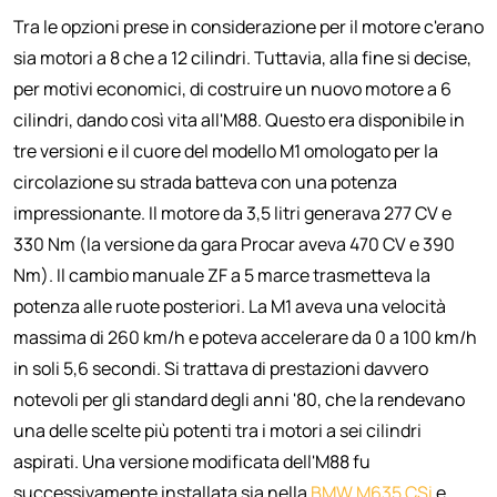
Tra le opzioni prese in considerazione per il motore c'erano
sia motori a 8 che a 12 cilindri. Tuttavia, alla fine si decise,
per motivi economici, di costruire un nuovo motore a 6
cilindri, dando così vita all'M88. Questo era disponibile in
tre versioni e il cuore del modello M1 omologato per la
circolazione su strada batteva con una potenza
impressionante. Il motore da 3,5 litri generava 277 CV e
330 Nm (la versione da gara Procar aveva 470 CV e 390
Nm). Il cambio manuale ZF a 5 marce trasmetteva la
potenza alle ruote posteriori. La M1 aveva una velocità
massima di 260 km/h e poteva accelerare da 0 a 100 km/h
in soli 5,6 secondi. Si trattava di prestazioni davvero
notevoli per gli standard degli anni '80, che la rendevano
una delle scelte più potenti tra i motori a sei cilindri
aspirati. Una versione modificata dell'M88 fu
successivamente installata sia nella
BMW M635 CSi
e