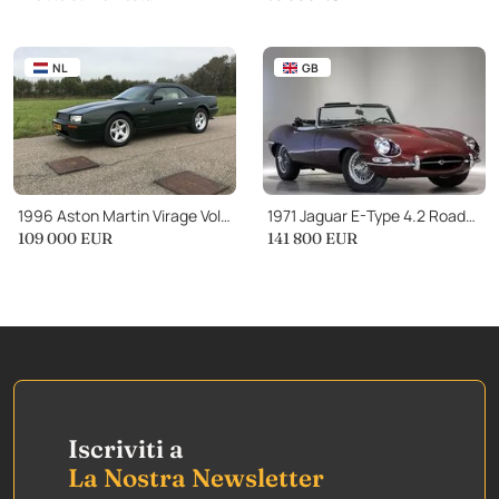
NL
GB
1996 Aston Martin Virage Volante
1971 Jaguar E-Type 4.2 Roadster Series 1.5
109 000 EUR
141 800 EUR
Iscriviti a
La Nostra Newsletter