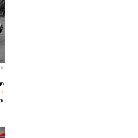
ari
gn
ri
di