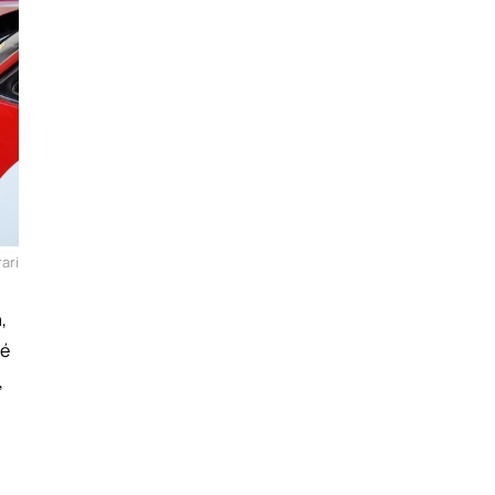
ari
,
hé
,