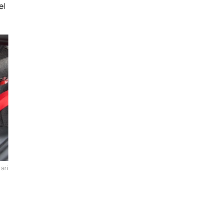
el
ari