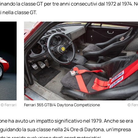
nando la classe GT per tre anni consecutivi dal 1972 al 1974. N
 nella classe GT.
© Ferrari
Ferrari 365 GTB/4 Daytona Competizione
© Ferr
ne ha avuto un impatto significativo nel 1979. Anche se era
 guidando la sua classe nella 24 Ore di Daytona, un'impresa