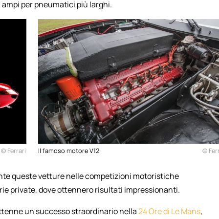
ù ampi per pneumatici più larghi.
© Ferrari
Il famoso motore V12
© Ferr
ente queste vetture nelle competizioni motoristiche
ie private, dove ottennero risultati impressionanti.
ttenne un successo straordinario nella
24 Ore di Le Mans
,