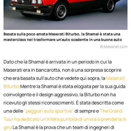
Basata sulla poco amata Maserati Biturbo, la Shamal è stata una
masterclass nel trasformare un'auto scadente in una buona auto
© Maserati.com
Dato che la Shamal è arrivata in un periodo in cui la
Maserati era in bancarotta, non è una sorpresa scoprire
che era basata sull'auto che vedete qui sopra, la
Maserati
Biturbo
Mentre la Shamal è stata elogiata per la sua guida
coinvolgente e il design aggressivo, la Biturbo non ha
ricevuto gli stessi riconoscimenti. È stata descritta come
una delle
"peggiori auto sportive"
di sempre e
The Grand
Tour ha dedicato un'intera puntata di un'ora a prenderla in
giro
La Shamal è la prova che un team di ingegneri di