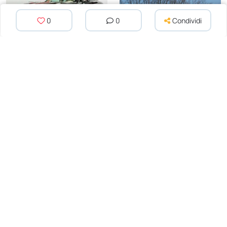
0
0
Condividi
2010 Porsche Panamera 4S
1936 Fiat 1500
25 000 EUR
85 000 EUR
Iscriviti a
La Nostra Newsletter
Iscriviti per ricevere aggiornamenti settimanali
e approfondimenti sulle auto classiche da
Dyler.com direttamente nella tua casella di
posta