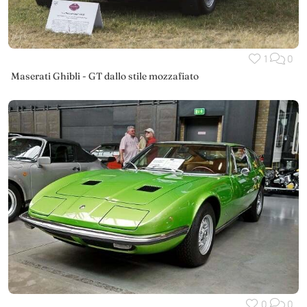
1
0
Maserati Ghibli - GT dallo stile mozzafiato
0
0