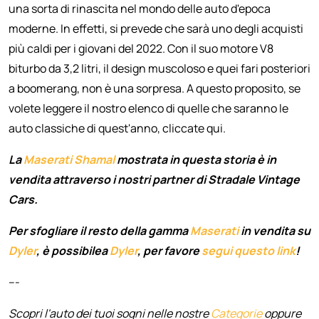
una sorta di rinascita nel mondo delle auto d'epoca
moderne. In effetti, si prevede che sarà uno degli acquisti
più caldi per i giovani del 2022. Con il suo motore V8
biturbo da 3,2 litri, il design muscoloso e quei fari posteriori
a boomerang, non è una sorpresa. A questo proposito, se
volete leggere il nostro elenco di quelle che saranno le
auto classiche di quest'anno, cliccate qui.
La
Maserati Shamal
mostrata in questa storia è in
vendita attraverso i nostri partner di Stradale Vintage
Cars.
Per sfogliare il resto della gamma
Maserati
in vendita su
Dyler
, è possibilea
Dyler
, per favore
segui questo link
!
---
Scopri l'auto dei tuoi sogni nelle nostre
Categorie
oppure