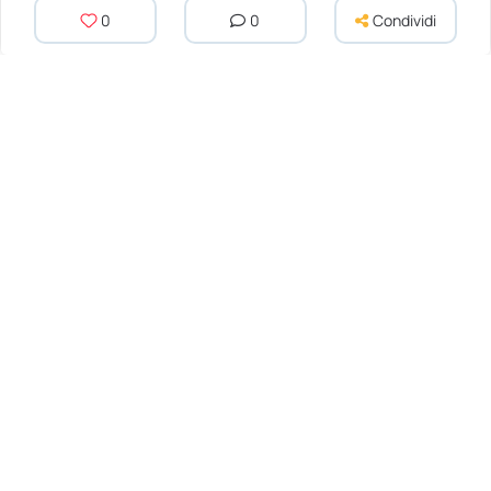
0
0
Condividi
1957 MG MGA
1994 Ferrari 348
28 940 EUR
Prezzo su richiesta
Iscriviti a
La Nostra Newsletter
Iscriviti per ricevere aggiornamenti settimanali
e approfondimenti sulle auto classiche da
Dyler.com direttamente nella tua casella di
posta