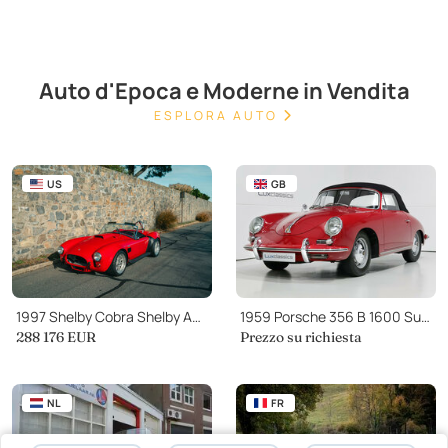
Auto d'Epoca e Moderne in Vendita
ESPLORA AUTO
US
GB
1997 Shelby Cobra Shelby America CSX Continuation
1959 Porsche 356 B 1600 Super T5 cabriolet RHD
288 176 EUR
Prezzo su richiesta
NL
FR