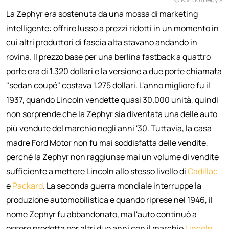
La Zephyr era sostenuta da una mossa di marketing
intelligente: offrire lusso a prezzi ridotti in un momento in
cui altri produttori di fascia alta stavano andando in
rovina. Il prezzo base per una berlina fastback a quattro
porte era di 1.320 dollari e la versione a due porte chiamata
"sedan coupé" costava 1.275 dollari. L'anno migliore fu il
1937, quando Lincoln vendette quasi 30.000 unità, quindi
non sorprende che la Zephyr sia diventata una delle auto
più vendute del marchio negli anni '30. Tuttavia, la casa
madre Ford Motor non fu mai soddisfatta delle vendite,
perché la Zephyr non raggiunse mai un volume di vendite
sufficiente a mettere Lincoln allo stesso livello di
Cadillac
e
Packard
. La seconda guerra mondiale interruppe la
produzione automobilistica e quando riprese nel 1946, il
nome Zephyr fu abbandonato, ma l'auto continuò a
essere prodotta per altri due anni con il marchio
Lincoln
,