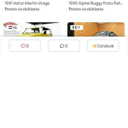
1991 Aston Martin Virage
1990 Alpine Buggy Proto Rallye-Raid Buggy 4X4 Cotel
Prezzo su richiesta
Prezzo su richiesta
NL
IT
0
0
Condividi
1973 Volkswagen 181 Kubelwagen - ONLINE AUCTION
2026 Porsche 911 TARGA 4 GTS
17 500 EUR
219 900 EUR
Iscriviti a