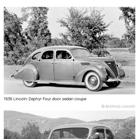
1936 Lincoln-Zephyr Four door sedan coupe
© Archivio Lincoln