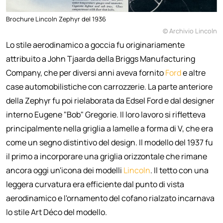
Brochure Lincoln Zephyr del 1936
© Archivio Lincoln
Lo stile aerodinamico a goccia fu originariamente
attribuito a John Tjaarda della Briggs Manufacturing
Company, che per diversi anni aveva fornito
Ford
e altre
case automobilistiche con carrozzerie. La parte anteriore
della Zephyr fu poi rielaborata da Edsel Ford e dal designer
interno Eugene "Bob" Gregorie. Il loro lavoro si rifletteva
principalmente nella griglia a lamelle a forma di V, che era
come un segno distintivo del design. Il modello del 1937 fu
il primo a incorporare una griglia orizzontale che rimane
ancora oggi un'icona dei modelli
Lincoln
. Il tetto con una
leggera curvatura era efficiente dal punto di vista
aerodinamico e l'ornamento del cofano rialzato incarnava
lo stile Art Déco del modello.