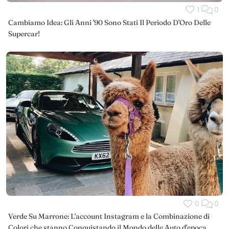
1
0
Cambiamo Idea: Gli Anni '90 Sono Stati Il Periodo D'Oro Delle
Supercar!
0
0
Verde Su Marrone: L'account Instagram e la Combinazione di
Colori che stanno Conquistando il Mondo delle Auto d'epoca