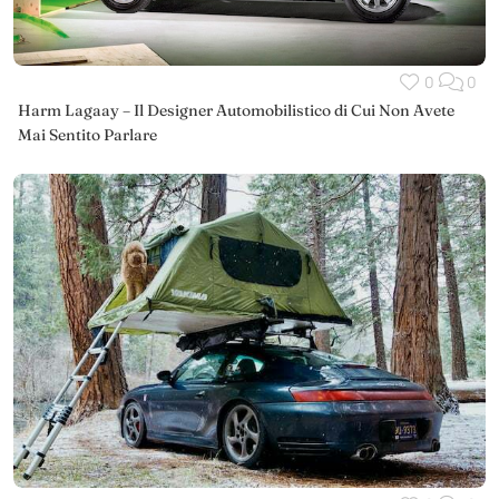
0
0
Harm Lagaay – Il Designer Automobilistico di Cui Non Avete
Mai Sentito Parlare